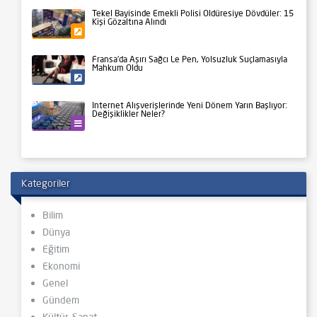
Tekel Bayisinde Emekli Polisi Öldüresiye Dövdüler: 15
Kişi Gözaltına Alındı
Gündem
Fransa’da Aşırı Sağcı Le Pen, Yolsuzluk Suçlamasıyla
Mahkum Oldu
Siyaset
İnternet Alışverişlerinde Yeni Dönem Yarın Başlıyor:
Değişiklikler Neler?
Teknoloji
Kategoriler
Bilim
Dünya
Eğitim
Ekonomi
Genel
Gündem
Kültür-Sanat