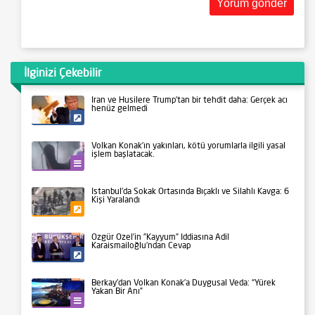
İlginizi Çekebilir
İran ve Husilere Trump’tan bir tehdit daha: Gerçek acı
henüz gelmedi
Siyaset
Volkan Konak’ın yakınları, kötü yorumlarla ilgili yasal
işlem başlatacak.
Kültür-Sanat
İstanbul’da Sokak Ortasında Bıçaklı ve Silahlı Kavga: 6
Kişi Yaralandı
Gündem
Özgür Özel’in ”Kayyum” İddiasına Adil
Karaismailoğlu’ndan Cevap
Siyaset
Berkay’dan Volkan Konak’a Duygusal Veda: “Yürek
Yakan Bir Anı”
Kültür-Sanat