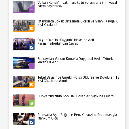
Volkan Konak’ın yakınları, kötü yorumlarla ilgili yasal
işlem başlatacak.
Kültür-Sanat
İstanbul’da Sokak Ortasında Bıçaklı ve Silahlı Kavga: 6
Kişi Yaralandı
Gündem
Özgür Özel’in ”Kayyum” İddiasına Adil
Karaismailoğlu’ndan Cevap
Siyaset
Berkay’dan Volkan Konak’a Duygusal Veda: “Yürek
Yakan Bir Anı”
Kültür-Sanat
Tekel Bayisinde Emekli Polisi Öldüresiye Dövdüler: 15
Kişi Gözaltına Alındı
Gündem
Dünya Yıldızının Son Hali Görenleri Şaşkına Çevirdi
Spor
Fransa’da Aşırı Sağcı Le Pen, Yolsuzluk Suçlamasıyla
Mahkum Oldu
Siyaset