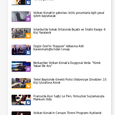
Siyaset
Volkan Konak’ın yakınları, kötü yorumlarla ilgili yasal
işlem başlatacak.
Kültür-Sanat
İstanbul’da Sokak Ortasında Bıçaklı ve Silahlı Kavga: 6
Kişi Yaralandı
Gündem
Özgür Özel’in ”Kayyum” İddiasına Adil
Karaismailoğlu’ndan Cevap
Siyaset
Berkay’dan Volkan Konak’a Duygusal Veda: “Yürek
Yakan Bir Anı”
Kültür-Sanat
Tekel Bayisinde Emekli Polisi Öldüresiye Dövdüler: 15
Kişi Gözaltına Alındı
Gündem
Fransa’da Aşırı Sağcı Le Pen, Yolsuzluk Suçlamasıyla
Mahkum Oldu
Siyaset
Volkan Konak’ın Cenaze Töreni Programı Açıklandı